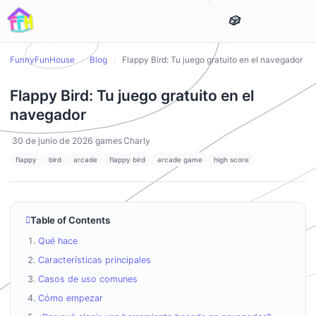
FunnyFunHouse
/
Blog
/
Flappy Bird: Tu juego gratuito en el navegador
Flappy Bird: Tu juego gratuito en el
navegador
30 de junio de 2026
games
Charly
flappy
bird
arcade
flappy bird
arcade game
high score
Table of Contents
Qué hace
Características principales
Casos de uso comunes
Cómo empezar