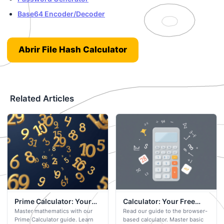
Base64 Encoder/Decoder
Abrir File Hash Calculator
Related Articles
Prime Calculator: Your
Calculator: Your Free
Master mathematics with our
Read our guide to the browser-
Free Browser-Based Tool
Browser-Based Tool
Prime Calculator guide. Learn
based calculator. Master basic