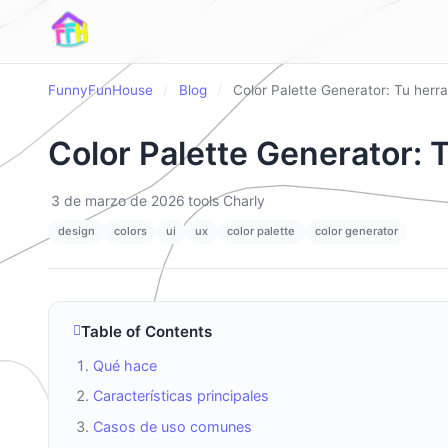
FunnyFunHouse
/
Blog
/
Color Palette Generator: Tu herr
Color Palette Generator: 
3 de marzo de 2026
tools
Charly
design
colors
ui
ux
color palette
color generator
Table of Contents
Qué hace
Características principales
Casos de uso comunes