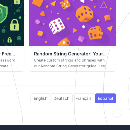
 Free
Random String Generator: Your
 Password
Free Browser-Based Tool
Create custom strings and phrases with
reate
our Random String Generator guide. Learn
custom
how to use formatting options and
very
separators for passwords or usernames.
English
Deutsch
Français
Español