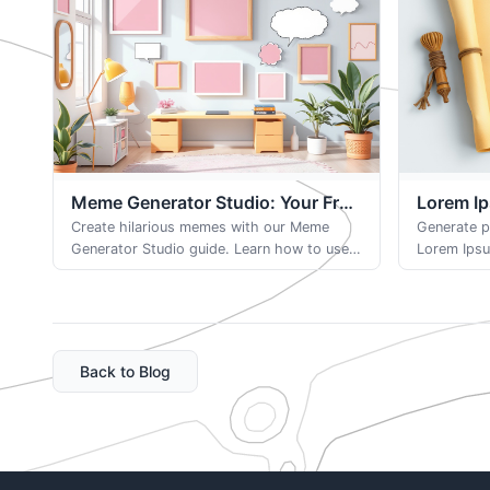
Meme Generator Studio: Your Free
Lorem Ip
Browser-Based Tool
Create hilarious memes with our Meme
Browser
Generate p
Generator Studio guide. Learn how to use
Lorem Ipsu
popular templates and upload custom
customize 
images for instant, watermark-free fun.
your mocku
Back to Blog