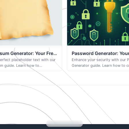
sum Generator: Your Free
Password Generator: Your
-Based Tool
erfect placeholder text with our
Browser-Based Tool
Enhance your security with our
m guide. Learn how to
Generator guide. Learn how to c
paragraph and word counts for
strong, unique passwords with 
ps and web design projects.
length and character types for e
account.