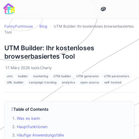
FunnyFunHouse
/
Blog
/
UTM Builder: Ihr kostenloses browserbasiertes
Tool
UTM Builder: Ihr kostenloses
browserbasiertes Tool
17. März 2026
tools
Charly
utm
builder
marketing
UTM builder
UTM generator
UTM parameters
URL builder
campaign tracking
analytics
open source
self-hosted
Table of Contents
Was es kann
Hauptfunktionen
Häufige Anwendungsfälle