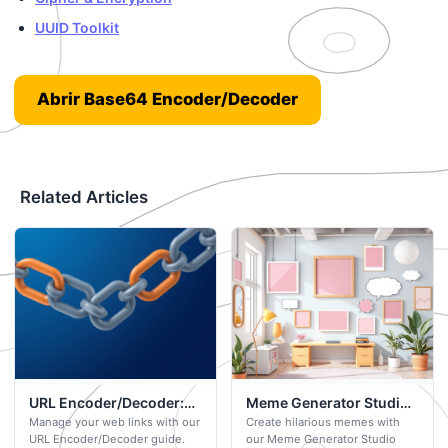
UUID Toolkit
Abrir Base64 Encoder/Decoder
Related Articles
URL Encoder/Decoder:
Meme Generator Studio:
Manage your web links with our
Create hilarious memes with
Your Free Browser-
Your Free Browser-
URL Encoder/Decoder guide.
our Meme Generator Studio
Based Tool
Based Tool